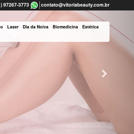
Next
1) 97267-3773
contato@vitoriabeauty.com.br
ão
Laser
Dia da Noiva
Biomedicina
Estética