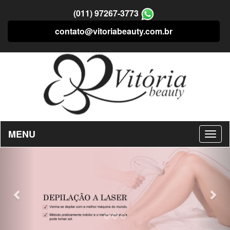
(011) 97267-3773
contato@vitoriabeauty.com.br
MENU
Previous
Nex