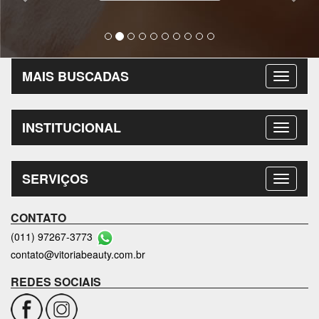
micro pigmentação. Revitalização labial.
Curso de especialização em loiros Pessoal
muito alegre e ótimo atendimento
Sérgio Mello (Sergio inclusão)
Enviar Um Depoimento
MAIS BUSCADAS
INSTITUCIONAL
SERVIÇOS
CONTATO