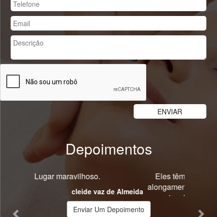
Depoimentos
Previous
Nex
Eles têm curso de especialização em
alongamentos de unhas eles tem o dia da
noiva depilação a laser. Estéticista
biomédica remoções a laser de tatuagens e