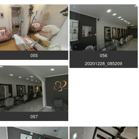
055
056
20201228_085209
057