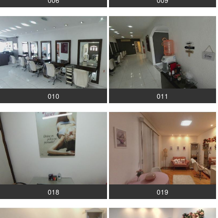
010
011
018
019