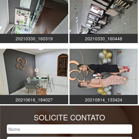
20210330_160319
20210330_160448
20210616_184027
20210814_133424
SOLICITE CONTATO