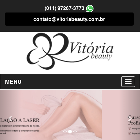
(011) 97267-3773
contato@vitoriabeauty.com.br
MENU
Previous
Nex