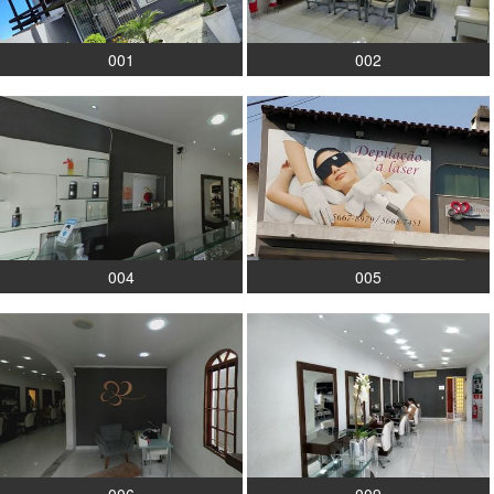
001
002
004
005
006
009