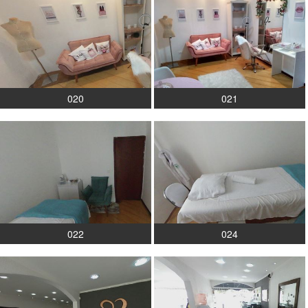
020
021
022
024