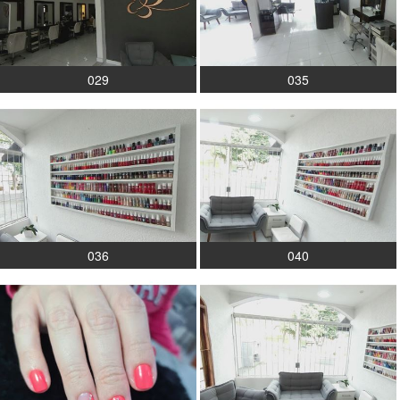
029
035
036
040