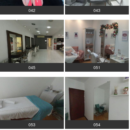
042
043
045
051
053
054