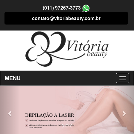
(011) 97267-3773
contato@vitoriabeauty.com.br
MENU
Previous
Nex